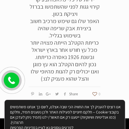
קירוי גגות לפני שהשתמשו בברזל
ויציקת בטון.
האפר שלו גם שימש מרכיב חשוב
ביצירת אבק שריפה שהיה
בשימוש בגליל.
כריתת הקטלב הייתה מצויה יותר
מכל עץ חורש אחר בארץ ישראל
ובשנת 1926 נאסרה כריתתו.
נכון להיום הקטלב הוא עץ מוגן
ואנו יכולים רק להנות מהיופי שלו
והצל שהוא מעניק לנו:)
Share
0
אנו רוצים להעניק לך את החוויה הכי טובה אצלנו, לשם כך אנחנו משתמשים
בקובצי Cookie – חלקם חיוניים לפעילות האתר ולכן נטענים תמיד, וחלקם
(כמו אנליטיות ושיווקיות) ייטענו רק אם תאשר/י לנו (תמיד ניתן לעדכן אם
תרצה/י).
לפרטים נוספים נא לעיין ב
מדיניות הפרטיות