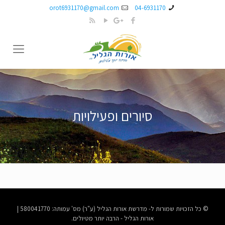
orot6931170@gmail.com
04-6931170
סיורים ופעילויות
© כל הזכויות שמורות ל- מדרשת אורות הגליל (ע"ר) מס' עמותה: 580041770 |
אורות הגליל - הרבה יותר מטיולים.